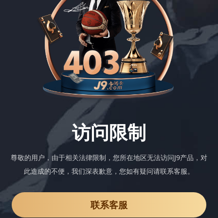
访问限制
尊敬的用户，由于相关法律限制，您所在地区无法访问J9产品，对
此造成的不便，我们深表歉意，您如有疑问请联系客服。
联系客服